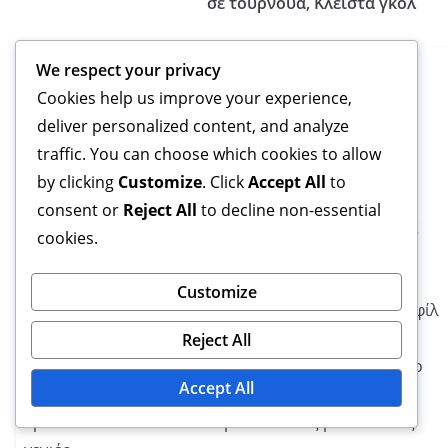
σε τουρνουά, Κλειστά γκολ
We respect your privacy
Cookies help us improve your experience,
deliver personalized content, and analyze
traffic. You can choose which cookies to allow
Μαλίκ Μπενάλι
by clicking
Customize
. Click
Accept All
to
consent or
Reject All
to decline non-essential
Ο Μαλίκ Μπενάλι είναι ένας παθιασμένος αθλητικός
cookies.
δημοσιογράφος και ιστορικός που ειδικεύεται στο
αλγερινό ποδόσφαιρο. Με πάνω από μια δεκαετία
Customize
εμπειρίας στην κάλυψη μεγάλων τουρνουά και προφίλ
παικτών, προσφέρει μια μοναδική προοπτική στην
Reject All
πλούσια ιστορία του ποδοσφαίρου στην Αλγερία. Το
Accept All
έργο του στοχεύει να γιορτάσει τα επιτεύγματα
θρυλικών παικτών και να εμπνεύσει τις μελλοντικές