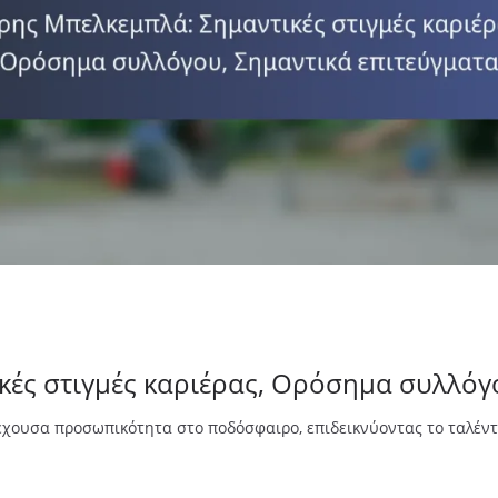
ές στιγμές καριέρας, Ορόσημα συλλόγ
ξέχουσα προσωπικότητα στο ποδόσφαιρο, επιδεικνύοντας το ταλέ