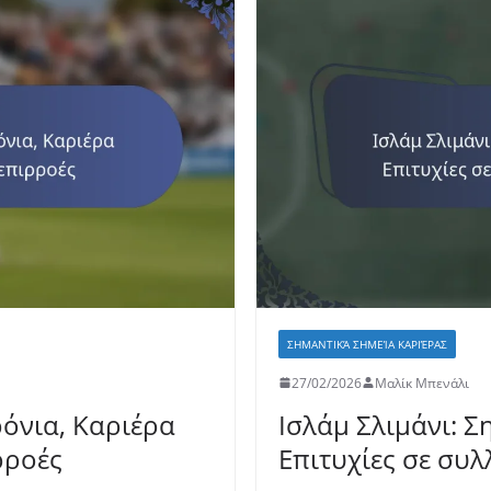
ΣΗΜΑΝΤΙΚΆ ΣΗΜΕΊΑ ΚΑΡΙΈΡΑΣ
27/02/2026
Μαλίκ Μπενάλι
ρόνια, Καριέρα
Ισλάμ Σλιμάνι: Σ
ρροές
Επιτυχίες σε συλ