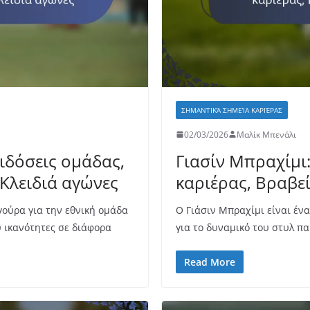
ΣΗΜΑΝΤΙΚΆ ΣΗΜΕΊΑ ΚΑΡΙΈΡΑΣ
02/03/2026
Μαλίκ Μπενάλι
πιδόσεις ομάδας,
Γιασίν Μπραχίμι:
Κλειδιά αγώνες
καριέρας, Βραβεί
γούρα για την εθνική ομάδα
Ο Γιάσιν Μπραχίμι είναι έν
ου ικανότητες σε διάφορα
για το δυναμικό του στυλ πα
Read More