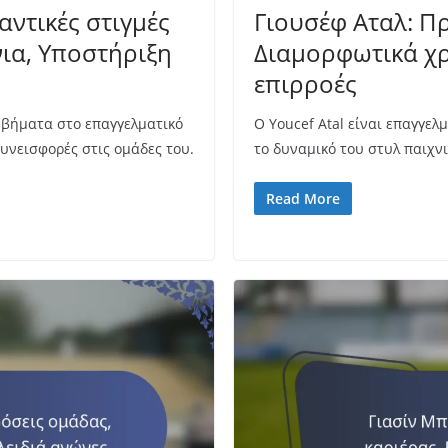
αντικές στιγμές
Γιουσέφ Αταλ: Π
νια, Υποστήριξη
Διαμορφωτικά χρ
επιρροές
 βήματα στο επαγγελματικό
Ο Youcef Atal είναι επαγγε
υνεισφορές στις ομάδες του.
το δυναμικό του στυλ παιχνι
Read More