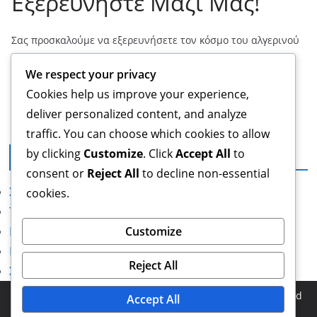
Εξερευνήστε Μαζί Μας!
Σας προσκαλούμε να εξερευνήσετε τον κόσμο του αλγερινού
ποδοσφαίρου μαζί μας! Μη διστάσετε να επικοινωνήσετε
We respect your privacy
μαζί μας στο
hello@mikrocosmos.gr
για οποιαδήποτε
ερώτηση ή σχόλιο. Η γνώμη σας είναι πολύτιμη για εμάς!
Cookies help us improve your experience,
deliver personalized content, and analyze
traffic. You can choose which cookies to allow
by clicking
Customize
. Click
Accept All
to
Νομικά
consent or
Reject All
to decline non-essential
Σχετικά
cookies.
Το απόρρητό σας
Επικοινωνία
Customize
Πολιτική για cookies
Reject All
Συμφωνία χρήστη
Copyright © 2026
mikrocosmos.gr
. Powered by
ColorMag
and
Accept All
WordPress
.