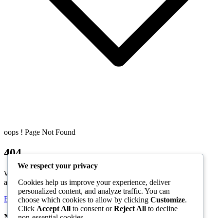
oops ! Page Not Found
404
We respect your privacy
We are sorry for the inconvenience. The page you’re trying to
Cookies help us improve your experience, deliver
access does not exist or has been removed.
personalized content, and analyze traffic. You can
Back to Home
choose which cookies to allow by clicking
Customize
.
Click
Accept All
to consent or
Reject All
to decline
Νομικά
non-essential cookies.